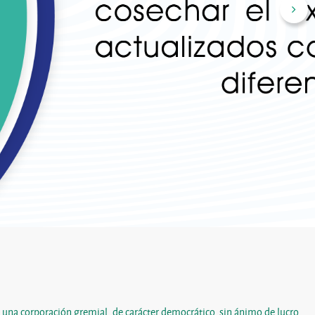
 una corporación gremial, de carácter democrático, sin ánimo de lucro