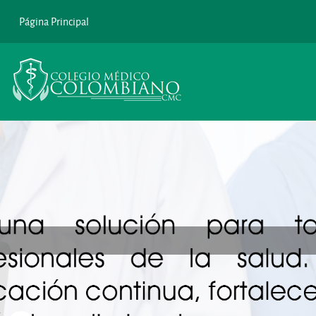
Salta al contenido principal
Página Principal